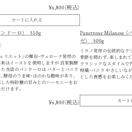
¥4,800（税込）
カートに入れる
（パンドーロ） 510g
Panettone Milan
ゼ） 500g
れ
ミラノ発祥の伝統的なクリ
ュリエット』の舞台・ヴェローナ発祥の
季節を問わず、楽しまれて
本来はイーストを使用しますが 自家製酵
クラシックなスタイルで作
った当店のパンドーロは バターとバニラ
柑橘・バニラ やさしいな
、酵母のうま味・ほのかな酸味があり、
とした食感をお楽しみく
ぶした粉砂糖の甘みとのハーモニーをお
ただけます。
カート
¥4,800（税込）