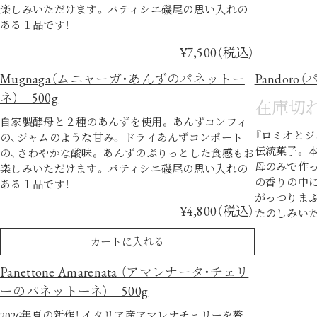
楽しみいただけます。 パティシエ磯尾の思い入れの
ある１品です！
¥7,500（税込）
Mugnaga（ムニャーガ・あんずのパネットー
Pandoro
ネ） 500g
在庫切
自家製酵母と２種のあんずを使用。 あんずコンフィ
『ロミオとジ
の、ジャムのような甘み。 ドライあんずコンポート
伝統菓子。 
の、さわやかな酸味。 あんずのぷりっとした食感もお
母のみで作
楽しみいただけます。 パティシエ磯尾の思い入れの
の香りの中に
ある１品です！
がっつりま
¥4,800（税込）
たのしみい
カートに入れる
Panettone Amarenata （アマレナータ・チェリ
ーのパネットーネ） 500g
2026年夏の新作！ イタリア産アマレナチェリーを贅