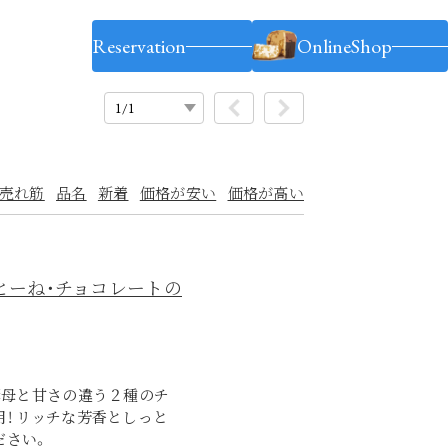
-3503-1990
Reservation
OnlineShop
売れ筋
品名
新着
価格が安い
価格が高い
ょこっとーね・チョコレートの
酵母と甘さの違う２種のチ
！ リッチな芳香としっと
ださい。