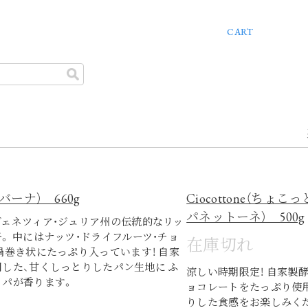
Tel
.050
ENU
DRINK
DOLCE
PROFILE
PULSARE
STORE INFO
CART
グバーナ） 660g
Ciocottone（ち
パネットーネ） 500g
ヴェネツィア・ジュリア州の伝統的なリッ
。 中にはナッツ・ドライフルーツ・チョ
在庫切れ
渦巻き状にたっぷり入っています！ 自家
した、甘くしっとりしたパン生地に ふ
涼しい時期限定！ 自家製
ッパが香ります。
ョコレートをたっぷり使用
りした食感をお楽しみく