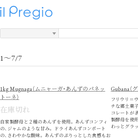
HOME
M
1～7/7
1kg Mugnaga（ムニャーガ・あんずのパネッ
Gubana（
トーネ）
フリウリ＝
チな郷土菓子
在庫切れ
コレートが 
製酵母を使用
自家製酵母と２種のあんずを使用。 あんずコンフィ
わっとグラ
の、ジャムのような甘み。 ドライあんずコンポート
の、さわやかな酸味。 あんずのぷりっとした食感もお